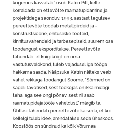
kogemus kasvatab,” usub Katrin Pilt, kelle
korraldada on ettevõtte raamatupidamine ja
projektidega seonduv. 1993. aastast tegutsev
pereettevõte toodab metallpiirdeid ja -
konstruktsioone, ehituslikke tooteid,
kinnitusvahendeid ja tarbesepiseid, suurem osa
toodangust eksporditakse. Pereettevõte
tähendab, et kuigi kõigil on oma
vastutusvaldkond, tuleb vajadusel iga tööga
hakkama saada. Nääpsuke Katrin näiteks veab
vahel rekkaga toodangut Soome. “Sõrmed on
sageli tavotised, sest töökojas on ikka midagi
teha, aga see ongi põnev, sest nii saab
raamatupidajatööle vaheldust,” märgib ta.
Ühtlasi tähendab pereettevõte ka seda, et kui
kellelgi tuleb idee, arendatakse seda üheskoos.
Koostöös on sündinud ka kõik Võrumaa