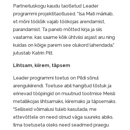
Partnerluskogu kaudu taotletud Leader
programmi projektitaotlused. “Isa Mati märkab,
et mõni töölõik vajab töökojas arendamist,
parandamist. Ta paneb mõtted kirja ja siis
vaatame, kas saame kõik ühtviisi asjast aru ning
kuidas on kõige parem see olukord lahendada,”
jutustab Katrin Pilt.
Lihtsam, kiirem, täpsem
Leader programmi toetus on Pildi sõnul
arengukiirendi. Toetuse abil hangitud tõstuk ja
erinevad tööpingid on muutnud tootmise Meisli
metallikojas lihtsamaks, kiiremaks ja täpsemaks.
“Selliseid võimalusi tuleb kasutada, me
ettevõttele on need olnud väga suureks abiks.
Ilma toetuseta oleks need seadmed praegu