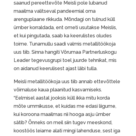
saanud pereettevõte Meisli pole lubanud
maailma valitseval pandeemial oma
arenguplaane rikkuda. Mõndagi on tulnud küll
ümber korraldada, ent ometi usutakse Meislis,
et kui pingutada, saab ka keerulistes oludes
toime. Tunamullu saadi valmis metallitöökoja
uus tiib. Sinna hangiti Võrumaa Partnerluskogu
Leader tegevusgrupi toel juurde tehnikat, mis
on aidanud keerulisest ajast läbi tulla.
Meisli metallitöökoja uus tiib annab ettevõttele
võimaluse kaua plaanitud kasvamiseks.
“Eelmisel aastal jooksis küll ikka mitu korda
mõte ummikusse, et kuidas me edasi liigume,
kui koroona maailmas nii hooga asju ümber
sätib? Õnneks on meil siin tugev meeskond,
koostöös leiame alati mingi lahenduse, sest iga