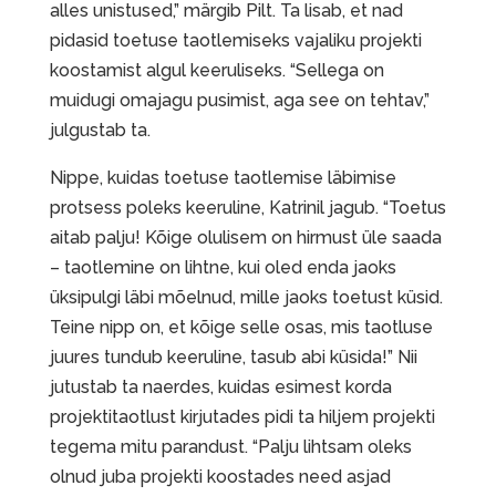
alles unistused,” märgib Pilt. Ta lisab, et nad
pidasid toetuse taotlemiseks vajaliku projekti
koostamist algul keeruliseks. “Sellega on
muidugi omajagu pusimist, aga see on tehtav,”
julgustab ta.
Nippe, kuidas toetuse taotlemise läbimise
protsess poleks keeruline, Katrinil jagub. “Toetus
aitab palju! Kõige olulisem on hirmust üle saada
– taotlemine on lihtne, kui oled enda jaoks
üksipulgi läbi mõelnud, mille jaoks toetust küsid.
Teine nipp on, et kõige selle osas, mis taotluse
juures tundub keeruline, tasub abi küsida!” Nii
jutustab ta naerdes, kuidas esimest korda
projektitaotlust kirjutades pidi ta hiljem projekti
tegema mitu parandust. “Palju lihtsam oleks
olnud juba projekti koostades need asjad