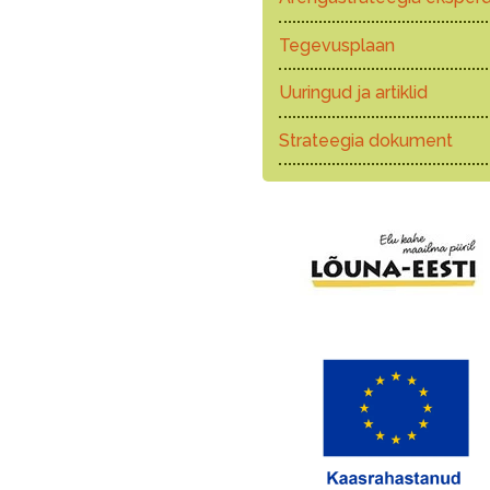
Tegevusplaan
Uuringud ja artiklid
Strateegia dokument