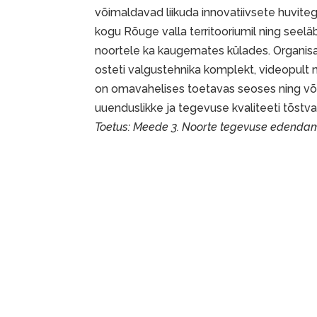
võimaldavad liikuda innovatiivsete huvite
kogu Rõuge valla territooriumil ning seel
noortele ka kaugemates külades. Organisa
osteti valgustehnika komplekt, videopult n
on omavahelises toetavas seoses ning võ
uuenduslikke ja tegevuse kvaliteeti tõstva
Toetus: Meede 3. Noorte tegevuse edendam