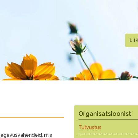
LII
Organisatsioonist
Tutvustus
itegevusvahendeid, mis