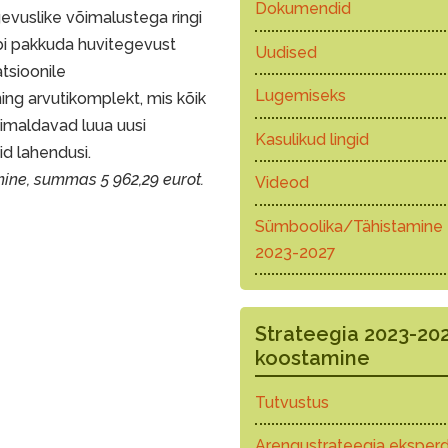
Dokumendid
gevuslike võimalustega ringi
äbi pakkuda huvitegevust
Uudised
tsioonile
Lugemiseks
ing arvutikomplekt, mis kõik
imaldavad luua uusi
Kasulikud lingid
id lahendusi.
ine, summas 5 962,29 eurot.
Videod
Sümboolika/Tähistamine
2023-2027
Strateegia 2023-20
koostamine
Tutvustus
Arengustrateegia eksperd