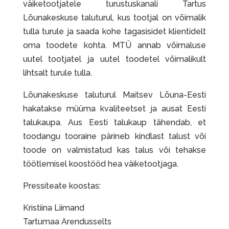
väiketootjatele turustuskanali Tartus
Lõunakeskuse taluturul, kus tootjal on võimalik
tulla turule ja saada kohe tagasisidet klientidelt
oma toodete kohta. MTÜ annab võimaluse
uutel tootjatel ja uutel toodetel võimalikult
lihtsalt turule tulla.
Lõunakeskuse taluturul Maitsev Lõuna-Eesti
hakatakse müüma kvaliteetset ja ausat Eesti
talukaupa. Aus Eesti talukaup tähendab, et
toodangu tooraine pärineb kindlast talust või
toode on valmistatud kas talus või tehakse
töötlemisel koostööd hea väiketootjaga.
Pressiteate koostas:
Kristiina Liimand
Tartumaa Arendusselts