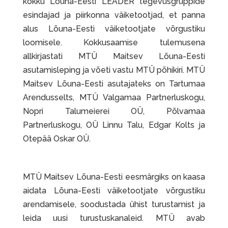
kokku Lõuna-Eesti LEADER tegevusgruppide
esindajad ja piirkonna väiketootjad, et panna
alus Lõuna-Eesti väiketootjate võrgustiku
loomisele. Kokkusaamise tulemusena
allkirjastati MTÜ Maitsev Lõuna-Eesti
asutamisleping ja võeti vastu MTÜ põhikiri. MTÜ
Maitsev Lõuna-Eesti asutajateks on Tartumaa
Arendusselts, MTÜ Valgamaa Partnerluskogu,
Nopri Talumeierei OÜ, Põlvamaa
Partnerluskogu, OÜ Linnu Talu, Edgar Kolts ja
Otepää Oskar OÜ.
MTÜ Maitsev Lõuna-Eesti eesmärgiks on kaasa
aidata Lõuna-Eesti väiketootjate võrgustiku
arendamisele, soodustada ühist turustamist ja
leida uusi turustuskanaleid. MTÜ avab