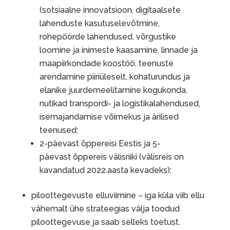
(sotsiaalne innovatsioon, digitaalsete
lahenduste kasutuselevõtmine,
rohepöörde lahendused, võrgustike
loomine ja inimeste kaasamine, linnade ja
maapiirkondade koostöö, teenuste
arendamine piiriüleselt, kohaturundus ja
elanike juurdemeelitamine kogukonda,
nutikad transpordi- ja logistikalahendused,
isemajandamise võimekus ja ärilised
teenused;
2-päevast õppereisi Eestis ja 5-
päevast õppereis välisriiki (välisreis on
kavandatud 2022.aasta kevadeks);
piloottegevuste elluviimine – iga küla viib ellu
vähemalt ühe strateegias välja toodud
piloottegevuse ja saab selleks toetust.