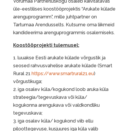
Võrumaa Partnerluskogu osaleb käivitatavas
üle-eestilises koostööprojektis “Arukate külade
arenguprogramm”, mille juhtpartner on
Tartumaa Arendusselts. Kutsume oma liikmeid
kandideerima arenguprogrammis osalemiseks.
Koostööprojekti tulemusel:
1. luuakse Eesti arukate külade võrgustik ja
seosed rahvusvahelise arukate külade (Smart
Rural 21
https://www.smartrural21.eu
)
võrgustikuga;
2. iga osalev küla/kogukond loob aruka küla
strateegia/tegevuskava või küla/
kogukonna arengukava või valdkondliku
tegevuskava;
3. iga osalev küla/ kogukond viib ellu
piloottegevuse, kusjuures iga küla valib