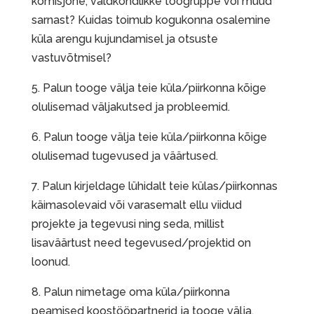
komisjone, valdkondlikke töögruppe või muud
sarnast? Kuidas toimub kogukonna osalemine
küla arengu kujundamisel ja otsuste
vastuvõtmisel?
5. Palun tooge välja teie küla/piirkonna kõige
olulisemad väljakutsed ja probleemid.
6. Palun tooge välja teie küla/piirkonna kõige
olulisemad tugevused ja väärtused.
7. Palun kirjeldage lühidalt teie külas/piirkonnas
käimasolevaid või varasemalt ellu viidud
projekte ja tegevusi ning seda, millist
lisaväärtust need tegevused/projektid on
loonud.
8. Palun nimetage oma küla/piirkonna
peamised koostööpartnerid ja tooge välja,