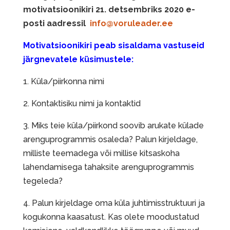
motivatsioonikiri 21. detsembriks 2020 e-
posti aadressil
info@voruleader.ee
Motivatsioonikiri peab sisaldama vastuseid
järgnevatele küsimustele:
1. Küla/piirkonna nimi
2. Kontaktisiku nimi ja kontaktid
3. Miks teie küla/piirkond soovib arukate külade
arenguprogrammis osaleda? Palun kirjeldage,
milliste teemadega või millise kitsaskoha
lahendamisega tahaksite arenguprogrammis
tegeleda?
4. Palun kirjeldage oma küla juhtimisstruktuuri ja
kogukonna kaasatust. Kas olete moodustatud