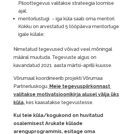
Piloottegevus valitakse strateegia loomise
ajal;
mentorlustugi – iga küla saab oma mentori.
Kokku on arvestatud 5 tööpäeva mentortuge
igale külale;
Nimetatud tegevused võivad veel mõningal
määral muutuda. Tegevuste algus on
kavandatud 2021. aasta märtsi-aprilli kuusse.
Võrumaal koordineerib projekti Võrumaa
Partnerluskogu.
Meie tegevuspiirkonnast
valitakse motivatsioonikirja alusel välja üks
küla,
kes kaasatakse tegevustesse.
Kui teie küla/kogukond on huvitatud
osalemisest Arukate külade
arenguprogrammis, esitage oma