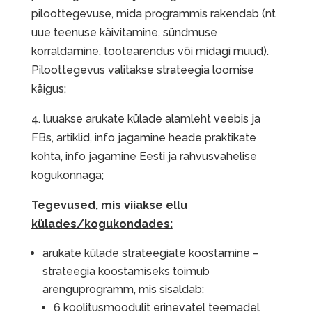
piloottegevuse, mida programmis rakendab (nt
uue teenuse käivitamine, sündmuse
korraldamine, tootearendus või midagi muud).
Piloottegevus valitakse strateegia loomise
käigus;
4. luuakse arukate külade alamleht veebis ja
FBs, artiklid, info jagamine heade praktikate
kohta, info jagamine Eesti ja rahvusvahelise
kogukonnaga;
Tegevused, mis viiakse ellu
külades/kogukondades:
arukate külade strateegiate koostamine –
strateegia koostamiseks toimub
arenguprogramm, mis sisaldab:
6 koolitusmoodulit erinevatel teemadel