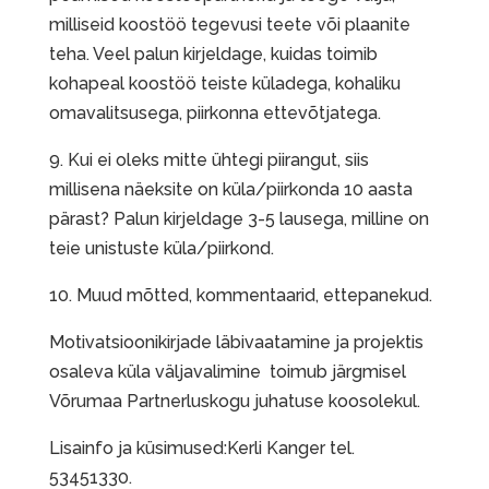
milliseid koostöö tegevusi teete või plaanite
teha. Veel palun kirjeldage, kuidas toimib
kohapeal koostöö teiste küladega, kohaliku
omavalitsusega, piirkonna ettevõtjatega.
9. Kui ei oleks mitte ühtegi piirangut, siis
millisena näeksite on küla/piirkonda 10 aasta
pärast? Palun kirjeldage 3-5 lausega, milline on
teie unistuste küla/piirkond.
10. Muud mõtted, kommentaarid, ettepanekud.
Motivatsioonikirjade läbivaatamine ja projektis
osaleva küla väljavalimine toimub järgmisel
Võrumaa Partnerluskogu juhatuse koosolekul.
Lisainfo ja küsimused:Kerli Kanger tel.
53451330.