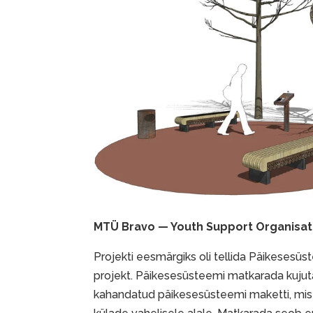
MTÜ Bravo — Youth Support Organisat
Projekti eesmärgiks oli tellida Päikesesüs
projekt. Päikesesüsteemi matkarada kujut
kahandatud päikesesüsteemi maketti, mi