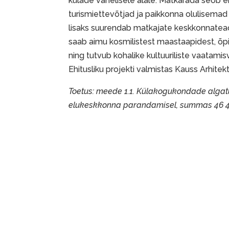
külade vahelisele alale. Matkarada seob 
turismiettevõtjad ja paikkonna olulisemad 
lisaks suurendab matkajate keskkonnateadl
saab aimu kosmilistest maastaapidest, õ
ning tutvub kohalike kultuuriliste vaatami
Ehitusliku projekti valmistas Kauss Arhitek
Toetus: meede 1.1. Külakogukondade alga
elukeskkonna parandamisel, summas 46 40