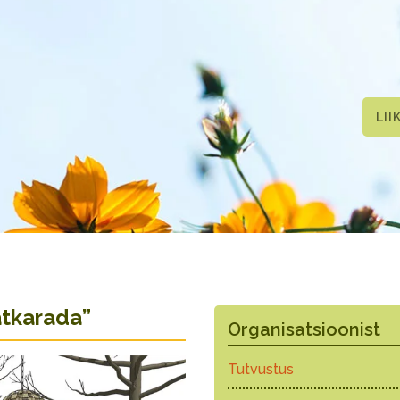
LII
tkarada”
Organisatsioonist
Tutvustus