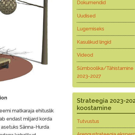
Dokumendid
Uudised
Lugemiseks
Kasulikud lingid
Videod
Sümboolika/Tähistamine
2023-2027
ion
Strateegia 2023-20
koostamine
teemi matkaraja ehituslik
ab endast miljard korda
Tutvustus
s asetuks Sänna-Hurda
Arengustrateegia eksperd