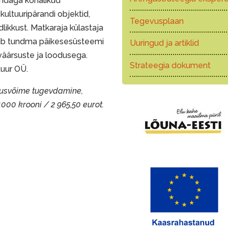
endaga kohalikud
kultuuripärandi objektid,
Tegevusplaan
ikkust. Matkaraja külastaja
pib tundma päikesesüsteemi
Uuringud ja artiklid
sväärsuste ja loodusega.
Strateegia dokument
tuur OÜ.
tusvõime tugevdamine,
00 krooni / 2 965,50 eurot.