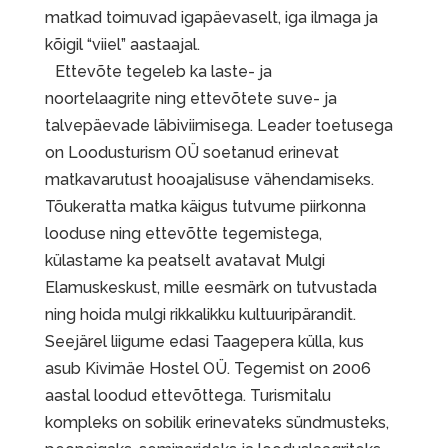
matkad toimuvad igapäevaselt, iga ilmaga ja
kõigil “viiel” aastaajal.
Ettevõte tegeleb ka laste- ja
noortelaagrite ning ettevõtete suve- ja
talvepäevade läbiviimisega. Leader toetusega
on Loodusturism OÜ soetanud erinevat
matkavarutust hooajalisuse vähendamiseks.
Tõukeratta matka käigus tutvume piirkonna
looduse ning ettevõtte tegemistega,
külastame ka peatselt avatavat Mulgi
Elamuskeskust, mille eesmärk on tutvustada
ning hoida mulgi rikkalikku kultuuripärandit.
Seejärel liigume edasi Taagepera külla, kus
asub Kivimäe Hostel OÜ. Tegemist on 2006
aastal loodud ettevõttega. Turismitalu
kompleks on sobilik erinevateks sündmusteks,