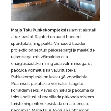
Marja Talu Puhkekompleksi
rajamist alustati
2004 aastal. Rajatud on uued hooned,
spordiplats ning parkla. Viimased Leader
projektid on seotud päikesepargi ja maakütte
rajamisega, mis võimaldab olla
enargiasäästlikum ning aida valmimisega, et
pakkuda võimalusi ka väliüritusteks.
Puhkekompleskil on kokku 38 voodikohta.
Peamiselt pakutakse võimalusi laagrite
korraldamiseks. Kavas on hakata pakkuma ka
toidukoolitusi, et meelitada piirkonda rohkem
turiste ning mitmekesistada oma teenuste
pakkumist. Marja talus toimus ka õhtusöök.