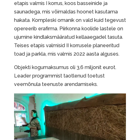
etapis valmis I korrus, koos basseinide ja
saunadega, mis võimaldas hoonet kasutama
hakata. Kompleski omanik on vald kuid tegevust
opereerib erafirma. Piirkonna koolide lastele on
ujumine kindlaksmääratud kellaaegadel tasuta.
Teises etapis valmisid II korrusele planeeritud
toad ja parkla, mis valmis 2022 aasta alguses.
Objekti kogumaksumus oli 3,6 miljonit eurot.
Leader programmist taotlenud toetust
veemõnula teenuste arendamiseks.