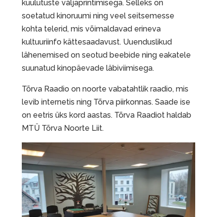
kuulutuste väljaprintimisega. Selleks on
soetatud kinoruumi ning veel seitsemesse
kohta telerid, mis võimaldavad erineva
kultuuriinfo kättesaadavust. Uuenduslikud
lähenemised on seotud beebide ning eakatele
suunatud kinopäevade läbiviimisega.
Tõrva Raadio on noorte vabatahtlik raadio, mis
levib internetis ning Tõrva piirkonnas. Saade ise
on eetris üks kord aastas. Tõrva Raadiot haldab
MTÜ Tõrva Noorte Liit.