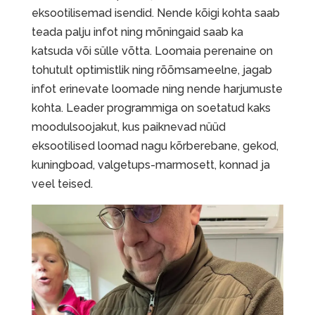
eksootilisemad isendid. Nende kõigi kohta saab
teada palju infot ning mõningaid saab ka
katsuda või sülle võtta. Loomaia perenaine on
tohutult optimistlik ning rõõmsameelne, jagab
infot erinevate loomade ning nende harjumuste
kohta. Leader programmiga on soetatud kaks
moodulsoojakut, kus paiknevad nüüd
eksootilised loomad nagu kõrberebane, gekod,
kuningboad, valgetups-marmosett, konnad ja
veel teised.