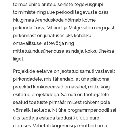
toimus ühine arutelu seniste tegevusgrupi
toimimiste ning uue perioodi tegevuste osas.
Mulgimaa Arenduskoda hõlmab kolme
piirkonda Tõrva, Viljandi ja Mulgi valda ning igast
piirkonnast on juhatuses üks kohaliku
omavalitsuse, ettevõtja ning
mittetulundusühenduse esindaja, kokku üheksa
liiget.
Projektide eelarve on jaotatud samuti vastavalt
piirkondadele, mis tähendab, et ühe piirkonna
projektid konkureerivad omavahel, mitte kõigi
esitatud projektidega. Samuti on taotlejatele
seatud toetuste piirmäär, millest rohkem pole
võimalik taotleda. Nt ühe programmperioodil sai
üks taotleja esitada taotlusi 70 000 euro
ulatuses. Vahetati kogemusi ja mõtteid oma