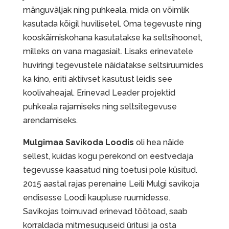
mänguväljak ning puhkeala, mida on võimlik
kasutada kõigil huvilisetel. Oma tegevuste ning
kooskäimiskohana kasutatakse ka seltsihoonet,
milleks on vana magasiait. Lisaks erinevatele
huviringi tegevustele näidatakse seltsiruumides
ka kino, eriti aktiivset kasutust leidis see
koolivaheajal. Erinevad Leader projektid
puhkeala rajamiseks ning seltsitegevuse
arendamiseks.
Mulgimaa Savikoda Loodis
oli hea näide
sellest, kuidas kogu perekond on eestvedaja
tegevusse kaasatud ning toetusi pole küsitud.
2015 aastal rajas perenaine Leili Mulgi savikoja
endisesse Loodi kaupluse ruumidesse.
Savikojas toimuvad erinevad töötoad, saab
korraldada mitmesuguseid üritusi ja osta