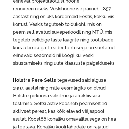
erinevat projektitaotlust hoone
renoveerimiseks. Veskihoone ise pärineb 1857
aastast ning on üks kõrgemaid Eestis, kokku viis
korrust. Veskis tegutseb toidukoht, mis on
peamiselt avatud suveperioodil ning MTÜ, mis
tegeleb eelkõige laste laagrite ning töötubade
korraldamisega. Leader toetusega on soetatud
erinevaid seadmeid nii köögi, kui veski
sisustamiseks ning uute klaasuste paigalduseks.
Holstre Pere Selts
tegevused said alguse
1997. aastal ning mille eesmärgiks on olnud
Holstre piirkonna välisilme ja atraktiivsuse
tõstmine. Seltsi aktiiv koosneb peamiselt 10
aktiivset perest, kes kõik elavad väljaspool
asulat. Koostöö kohaliku omavalitsusega on hea
ja toetava. Kohaliku kooli lähedale on rajatud