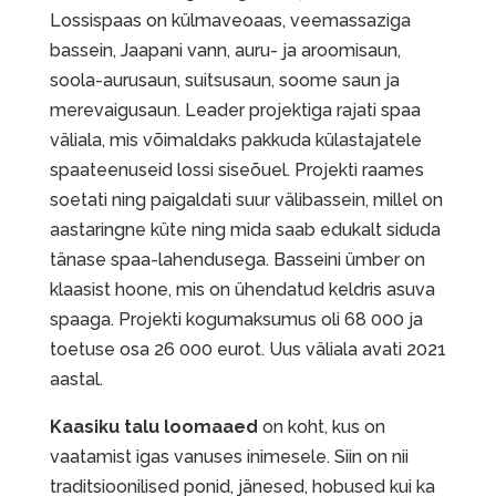
Lossispaas on külmaveoaas, veemassaziga
bassein, Jaapani vann, auru- ja aroomisaun,
soola-aurusaun, suitsusaun, soome saun ja
merevaigusaun. Leader projektiga rajati spaa
väliala, mis võimaldaks pakkuda külastajatele
spaateenuseid lossi siseõuel. Projekti raames
soetati ning paigaldati suur välibassein, millel on
aastaringne küte ning mida saab edukalt siduda
tänase spaa-lahendusega. Basseini ümber on
klaasist hoone, mis on ühendatud keldris asuva
spaaga. Projekti kogumaksumus oli 68 000 ja
toetuse osa 26 000 eurot. Uus väliala avati 2021
aastal.
Kaasiku talu loomaaed
on koht, kus on
vaatamist igas vanuses inimesele. Siin on nii
traditsioonilised ponid, jänesed, hobused kui ka