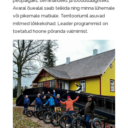
peopaigaks, seminarideks ja looduslaagriteks.
Avaral õuealal saab telkida ning minna lühemale
või pikemale matkale. Territooriumil asuvad
mitmed lõkkekohad. Leader programmist on
toetatud hoone põranda valmimist.