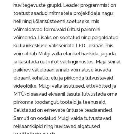
huvitegevuste grupid. Leader programmist on
toetust saadud mitmetele projektidele nagu:
heli ning kõlarisüsteemi soetuseks, mis
võimaldavad toimuvaid üritusi paremini
võimenda. Lisaks on soetatud ning paigaldatud
kultuurikeskuse välisseinale LED -ekraan, mis
võimaldab Mulgi valla elanikel hankida, jagada
ja kasutada uut infot välitingimustes. Maja seinal
paiknev väliekraan annab võimaluse kuvada
ekraanil kohaliku elu ja piirkonda tutvustavaid
videolõike. Mulgi valla asutused, ettevõtted ja
MTÜ-d saavad ekraanil tasuta tutvustada oma
piirkonna toodangut, tooteid ja teenuseid.
Eelistatud on erinevate ürituste teadaanded.
Samuti on oodatud Mulgi valda tutvustavad
reklaamklipid ning huvitavad algatused