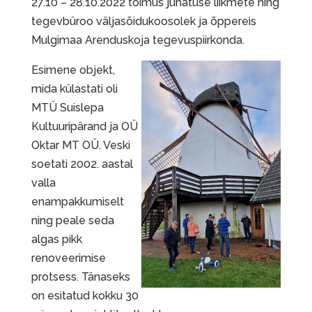
27.10 – 28.10.2022 toimus juhatuse liikmete ning
tegevbüroo väljasõidukoosolek ja õppereis
Mulgimaa Arenduskoja tegevuspiirkonda.
Esimene objekt,
mida külastati oli
MTÜ Suislepa
Kultuuripärand ja OÜ
Oktar MT OÜ. Veski
soetati 2002. aastal
valla
enampakkumiselt
ning peale seda
algas pikk
renoveerimise
protsess. Tänaseks
on esitatud kokku 30