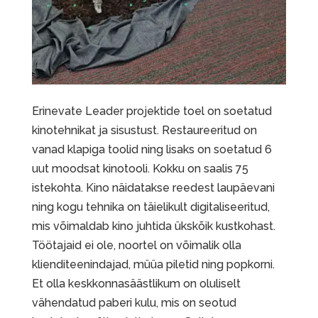
Erinevate Leader projektide toel on soetatud
kinotehnikat ja sisustust. Restaureeritud on
vanad klapiga toolid ning lisaks on soetatud 6
uut moodsat kinotooli. Kokku on saalis 75
istekohta. Kino näidatakse reedest laupäevani
ning kogu tehnika on täielikult digitaliseeritud,
mis võimaldab kino juhtida ükskõik kustkohast.
Töötajaid ei ole, noortel on võimalik olla
klienditeenindajad, müüa piletid ning popkorni.
Et olla keskkonnasäästlikum on oluliselt
vähendatud paberi kulu, mis on seotud