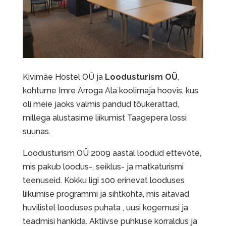
Kivimäe Hostel OÜ ja
Loodusturism OÜ
,
kohtume Imre Arroga Ala koolimaja hoovis, kus
oli meie jaoks valmis pandud tõukerattad,
millega alustasime liikumist Taagepera lossi
suunas.
Loodusturism OÜ 2009 aastal loodud ettevõte,
mis pakub loodus-, seiklus- ja matkaturismi
teenuseid. Kokku ligi 100 erinevat looduses
liikumise programmi ja sihtkohta, mis aitavad
huvilistel looduses puhata , uusi kogemusi ja
teadmisi hankida. Aktiivse puhkuse korraldus ja