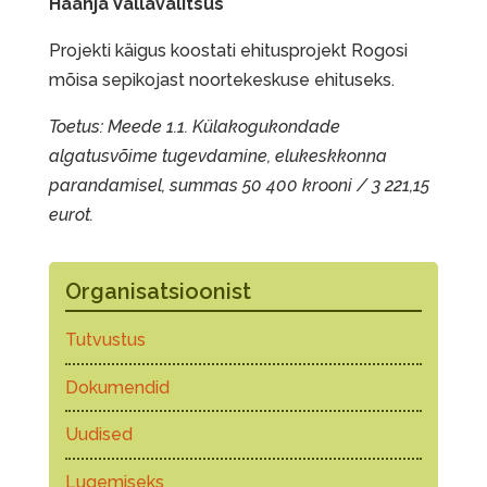
Haanja Vallavalitsus
Projekti käigus koostati ehitusprojekt Rogosi
mõisa sepikojast noortekeskuse ehituseks.
Toetus: Meede 1.1. Külakogukondade
algatusvõime tugevdamine, elukeskkonna
parandamisel, summas 50 400 krooni / 3 221,15
eurot.
Organisatsioonist
Tutvustus
Dokumendid
Uudised
Lugemiseks