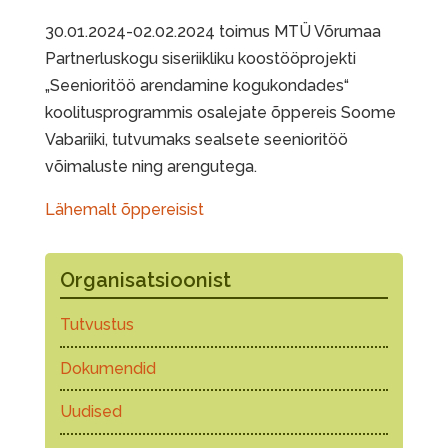
30.01.2024-02.02.2024 toimus MTÜ Võrumaa
Partnerluskogu siseriikliku koostööprojekti
„Seenioritöö arendamine kogukondades“
koolitusprogrammis osalejate õppereis Soome
Vabariiki, tutvumaks sealsete seenioritöö
võimaluste ning arengutega.
Lähemalt õppereisist
Organisatsioonist
Tutvustus
Dokumendid
Uudised