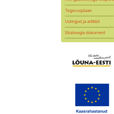
Tegevusplaan
Uuringud ja artiklid
Strateegia dokument