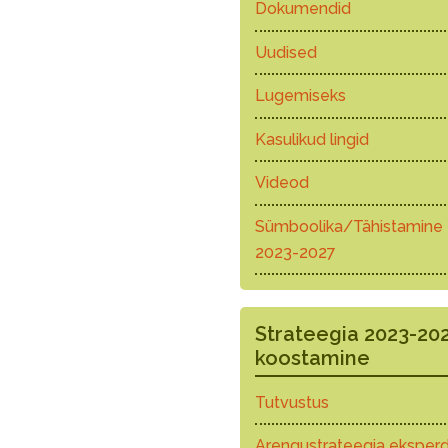
Dokumendid
Uudised
Lugemiseks
Kasulikud lingid
Videod
Sümboolika/Tähistamine
2023-2027
Strateegia 2023-20
koostamine
Tutvustus
Arengustrateegia eksperd