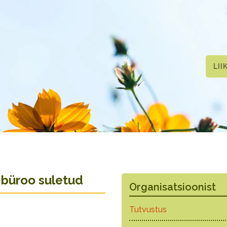
LII
 büroo suletud
Organisatsioonist
Tutvustus