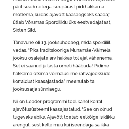
pärit seadmetega, seepärast pidi hakkama
mõtlema, kuidas ajavõtt kaasaegseks saada,”
ütleb Võrumaa Spordiliidu üks eestvedajatest,
Sixten Sild.
Tänavune oli 13. jooksuhooaeg, mida spordiliit
vedas. “Pika traditsiooniga Munamäe-Väimela
jooksu osalejate arv hakkas tol ajal vähenema.
Sel ei saanud ju lasta ometi hääbuda! Pidime
hakkama otsima võimalusi me rahvajooksude
korraldust kaasajastada,” meenutab ta
jooksusarja sünniaegu.
Nii on Leader-programmi toel kahel korral
ajavõtusüsteemi kaasajastatud. “See on olnud
tugevaks abiks. Ajavõtt toetab eelkõige isiklikku
arengut, sest kelle muu kui iseendaga sa ikka