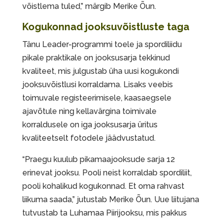
võistlema tuled,” märgib Merike Õun.
Kogukonnad jooksuvõistluste taga
Tänu Leader-programmi toele ja spordiliidu
pikale praktikale on jooksusarja tekkinud
kvaliteet, mis julgustab üha uusi kogukondi
jooksuvõistlusi korraldama. Lisaks veebis
toimuvale registeerimisele, kaasaegsele
ajavõtule ning kellavärgina toimivale
korraldusele on iga jooksusarja üritus
kvaliteetselt fotodele jäädvustatud.
“Praegu kuulub pikamaajooksude sarja 12
erinevat jooksu. Pooli neist korraldab spordiliit,
pooli kohalikud kogukonnad. Et oma rahvast
liikuma saada,” jutustab Merike Õun. Uue liitujana
tutvustab ta Luhamaa Piirijooksu, mis pakkus