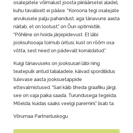
osalejatele võimalust joosta piiriäärsetel aladel,
kuhu tavaliselt ei pääse. “Koroona tegi osalejate
arvukusele palju pahandust, aga tänavune aasta
näitab, et on lootust,” on Õun optimistlik.
“Põhiline on hoida järjepidevust. Et läbi
jooksuhooaja toimub üritusi, kust on rõõm osa
võtta, sest need on pädevalt korraldatud.”
Kuigi tänavuseks on jooksusari läbi ning
teatepulk antud talialadele, käivad spordiliidus
tulevase aasta jooksuetappide
ettevalmistused. “Sari käib tiheda graafiku järgi,
see on vaja paika saada. Turundusega tegelda.
Mõelda, kuidas saaks veelgi paremini,” lisab ta.
Võrumaa Partnerluskogu