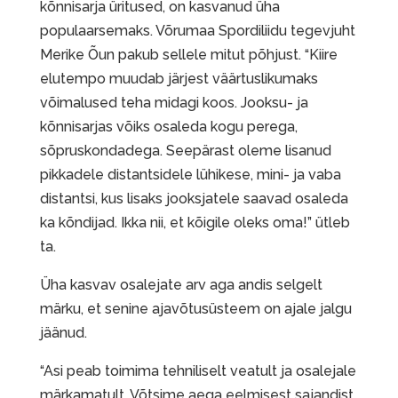
kõnnisarja üritused, on kasvanud üha
populaarsemaks. Võrumaa Spordiliidu tegevjuht
Merike Õun pakub sellele mitut põhjust. “Kiire
elutempo muudab järjest väärtuslikumaks
võimalused teha midagi koos. Jooksu- ja
kõnnisarjas võiks osaleda kogu perega,
sõpruskondadega. Seepärast oleme lisanud
pikkadele distantsidele lühikese, mini- ja vaba
distantsi, kus lisaks jooksjatele saavad osaleda
ka kõndijad. Ikka nii, et kõigile oleks oma!” ütleb
ta.
Üha kasvav osalejate arv aga andis selgelt
märku, et senine ajavõtusüsteem on ajale jalgu
jäänud.
“Asi peab toimima tehniliselt veatult ja osalejale
märkamatult. Võtsime aega eelmisest sajandist