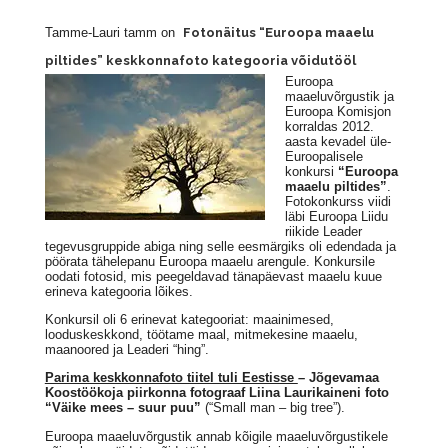
Tamme-Lauri tamm on
Fotonäitus “Euroopa maaelu
piltides” keskkonnafoto kategooria võidutööl
Euroopa
maaeluvõrgustik ja
Euroopa Komisjon
korraldas 2012.
aasta kevadel üle-
Euroopalisele
konkursi
“Euroopa
maaelu piltides”
.
Fotokonkurss viidi
läbi Euroopa Liidu
riikide Leader
tegevusgruppide abiga ning selle eesmärgiks oli edendada ja
pöörata tähelepanu Euroopa maaelu arengule. Konkursile
oodati fotosid, mis peegeldavad tänapäevast maaelu kuue
erineva kategooria lõikes.
Konkursil oli 6 erinevat kategooriat: maainimesed,
looduskeskkond, töötame maal, mitmekesine maaelu,
maanoored ja Leaderi “hing”.
Parima keskkonnafoto tiitel tuli Eestisse
– Jõgevamaa
Koostöökoja piirkonna fotograaf Liina Laurikaineni foto
“Väike mees – suur puu”
(“Small man – big tree”).
Euroopa maaeluvõrgustik annab kõigile maaeluvõrgustikele