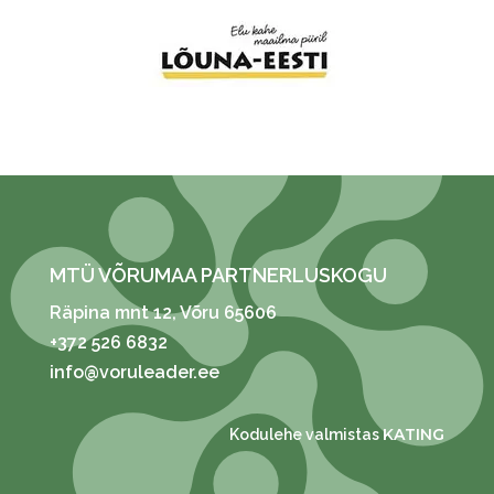
MTÜ VÕRUMAA PARTNERLUSKOGU
Räpina mnt 12
, Võru 65606
+372 526 6832
info@voruleader.ee
KATING
Kodulehe valmistas