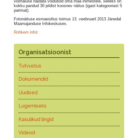
võimaluse näidata võidutöid oma maa inimestele, selleks on
kokku pandud 30 pildist koosnev näitus (igast kategooriast 5
parimat).
Fotonäituse esmaesitlus toimus 13. veebruaril 2013 Jänedal
Maamajanduse Infokeskuses.
Rohkem infot
Organisatsioonist
Tutvustus
Dokumendid
Uudised
Lugemiseks
Kasulikud lingid
Videod