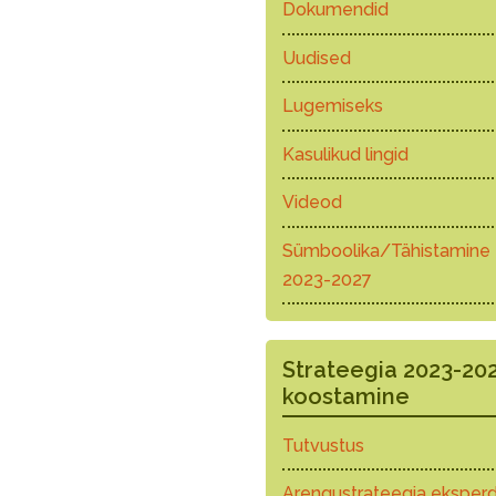
Dokumendid
Uudised
Lugemiseks
Kasulikud lingid
Videod
Sümboolika/Tähistamine
2023-2027
Strateegia 2023-20
koostamine
Tutvustus
Arengustrateegia eksperd