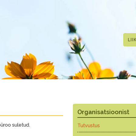
LII
Organisatsioonist
büroo suletud.
Tutvustus