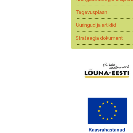
Tegevusplaan
Uuringud ja artiklid
Strateegia dokument