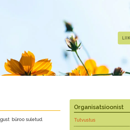
LII
Organisatsioonist
ugust büroo suletud.
Tutvustus