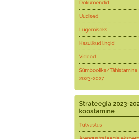
Dokumendid
Uudised
Lugemiseks
Kasulikud lingid
Videod
Sümboolika/Tähistamine
2023-2027
Strateegia 2023-20
koostamine
Tutvustus
Arengustrateegia eksperd