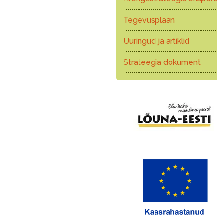
Tegevusplaan
Uuringud ja artiklid
Strateegia dokument