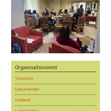
Organisatsioonist
Tutvustus
Dokumendid
Uudised
Lugemiseks