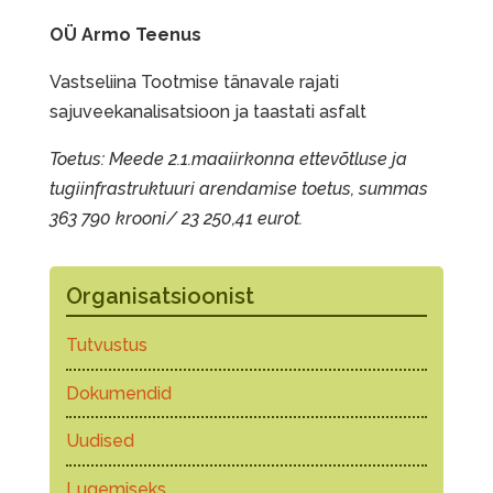
OÜ Armo Teenus
Vastseliina Tootmise tänavale rajati
sajuveekanalisatsioon ja taastati asfalt
Toetus: Meede 2.1.maaiirkonna ettevõtluse ja
tugiinfrastruktuuri arendamise toetus, summas
363 790 krooni/ 23 250,41 eurot.
Organisatsioonist
Tutvustus
Dokumendid
Uudised
Lugemiseks