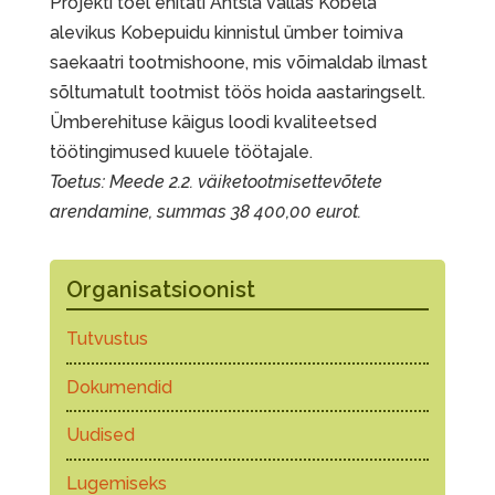
Projekti toel ehitati Antsla vallas Kobela
alevikus Kobepuidu kinnistul ümber toimiva
saekaatri tootmishoone, mis võimaldab ilmast
sõltumatult tootmist töös hoida aastaringselt.
Ümberehituse käigus loodi kvaliteetsed
töötingimused kuuele töötajale.
Toetus: Meede 2.2. väiketootmisettevõtete
arendamine, summas 38 400,00 eurot.
Organisatsioonist
Tutvustus
Dokumendid
Uudised
Lugemiseks