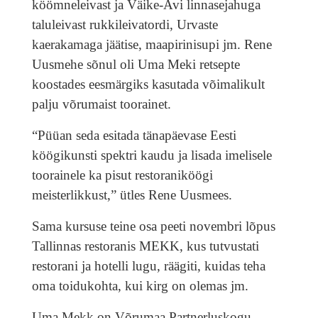
köömneleivast ja Väike-Avi linnasejahuga
taluleivast rukkileivatordi, Urvaste
kaerakamaga jäätise, maapirinisupi jm. Rene
Uusmehe sõnul oli Uma Meki retsepte
koostades eesmärgiks kasutada võimalikult
palju võrumaist toorainet.
“Püüan seda esitada tänapäevase Eesti
köögikunsti spektri kaudu ja lisada imelisele
toorainele ka pisut restoraniköögi
meisterlikkust,” ütles Rene Uusmees.
Sama kursuse teine osa peeti novembri lõpus
Tallinnas restoranis MEKK, kus tutvustati
restorani ja hotelli lugu, räägiti, kuidas teha
oma toidukohta, kui kirg on olemas jm.
Uma Mekk on Võrumaa Partnerluskogu