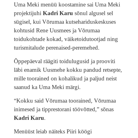
Uma Meki menüü koostamine sai Uma Meki
projektijuhi
Kadri Karu
sõnul algusel sel
sügisel, kui Võrumaa kutsehariduskeskuses
kohtusid Rene Uusmees ja Võrumaa
toidukohtade kokad, väiketoidutootjad ning
turismitalude perenaised-peremehed.
Õppepäeval räägiti toidulugusid ja prooviti
läbi enamik Uusmehe kokku pandud retsepte,
mille toorained on kohalikud ja paljud neist
saanud ka Uma Meki märgi.
“Kokku said Võrumaa toorained, Võrumaa
inimesed ja tipprestorani töövõtted,” sõnas
Kadri Karu
.
Menüüst leiab näiteks Piiri köögi