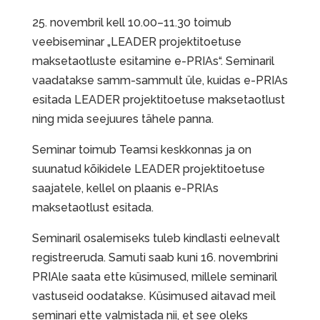
25. novembril kell 10.00–11.30 toimub
veebiseminar „LEADER projektitoetuse
maksetaotluste esitamine e-PRIAs“. Seminaril
vaadatakse samm-sammult üle, kuidas e-PRIAs
esitada LEADER projektitoetuse maksetaotlust
ning mida seejuures tähele panna.
Seminar toimub Teamsi keskkonnas ja on
suunatud kõikidele LEADER projektitoetuse
saajatele, kellel on plaanis e-PRIAs
maksetaotlust esitada.
Seminaril osalemiseks tuleb kindlasti eelnevalt
registreeruda. Samuti saab kuni 16. novembrini
PRIAle saata ette küsimused, millele seminaril
vastuseid oodatakse. Küsimused aitavad meil
seminari ette valmistada nii, et see oleks