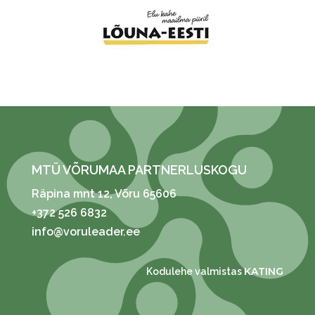
MTÜ VÕRUMAA PARTNERLUSKOGU
Räpina mnt 12
, Võru 65606
+372 526 6832
info@voruleader.ee
KATING
Kodulehe valmistas