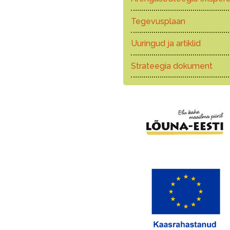
Tegevusplaan
Uuringud ja artiklid
Strateegia dokument