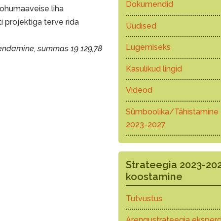
Dokumendid
 rohumaaveise liha
 projektiga terve rida
Uudised
Lugemiseks
arendamine, summas 19 129,78
Kasulikud lingid
Videod
Sümboolika/Tähistamine
2023-2027
Strateegia 2023-20
koostamine
Tutvustus
Arengustrateegia eksperd