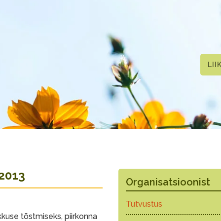
LII
2013
Organisatsioonist
Tutvustus
use tõstmiseks, piirkonna