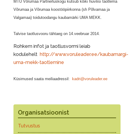
MTÜ Võrumaa Partnerluskogu kutsub kõiki huvilisi taotlema
Võrumaa ja Võrumaa koostööpiirkonna (sh Põlvamaa ja
Valgamaa) toidutoodangu kaubamärki UMA MEKK.
Talvise taotlusvooru tähtaeg on 14.veebruar 2014.
Rohkem infot ja taotlusvormi leiab
kodulehelt
http://www.voruleader.ee/kaubamargi-
uma-mekk-taotlemine
Küsimused saata meiliaadressil:
kadri@voruleader.ee
Organisatsioonist
Tutvustus