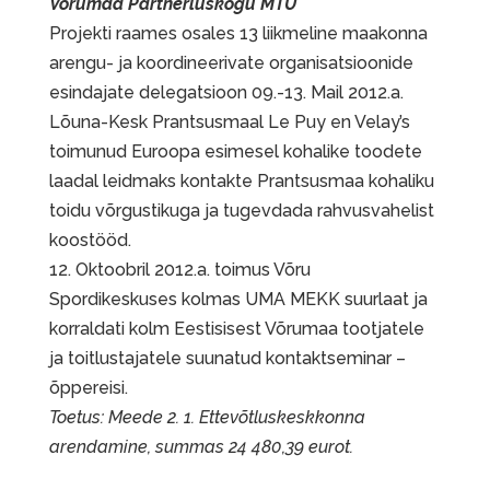
Võrumaa Partnerluskogu MTÜ
Projekti raames osales 13 liikmeline maakonna
arengu- ja koordineerivate organisatsioonide
esindajate delegatsioon 09.-13. Mail 2012.a.
Lõuna-Kesk Prantsusmaal Le Puy en Velay’s
toimunud Euroopa esimesel kohalike toodete
laadal leidmaks kontakte Prantsusmaa kohaliku
toidu võrgustikuga ja tugevdada rahvusvahelist
koostööd.
12. Oktoobril 2012.a. toimus Võru
Spordikeskuses kolmas UMA MEKK suurlaat ja
korraldati kolm Eestisisest Võrumaa tootjatele
ja toitlustajatele suunatud kontaktseminar –
õppereisi.
Toetus: Meede 2. 1. Ettevõtluskeskkonna
arendamine, summas 24 480,39 eurot.