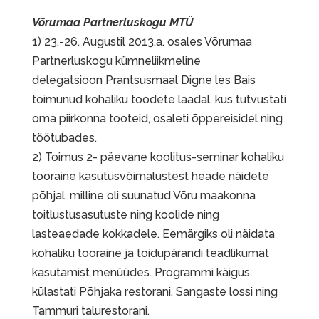
Võrumaa Partnerluskogu MTÜ
1) 23.-26. Augustil 2013.a. osales Võrumaa
Partnerluskogu kümneliikmeline
delegatsioon Prantsusmaal Digne les Bais
toimunud kohaliku toodete laadal, kus tutvustati
oma piirkonna tooteid, osaleti õppereisidel ning
töötubades.
2) Toimus 2- päevane koolitus-seminar kohaliku
tooraine kasutusvõimalustest heade näidete
põhjal, milline oli suunatud Võru maakonna
toitlustusasutuste ning koolide ning
lasteaedade kokkadele. Eemärgiks oli näidata
kohaliku tooraine ja toidupärandi teadlikumat
kasutamist menüüdes. Programmi käigus
külastati Põhjaka restorani, Sangaste lossi ning
Tammuri talurestorani.