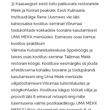
3) Kaasaegset eesti toitu pakkuvate restoranide
Mekk ja Konrad peakokk, Eesti Kulinaaria
Instituudi liige Rene Uusmees viis läbi
kaheosalise koolitus-seminari Võrumaa
toidukohtade kokkadele tooraine kasutamisest
UMA MEKK menüüdes. Esimeses osas toimus
koolitus-praktikum
Väimela Kutsehariduskeskuse õppeköögis ja
teises osas koolitus-seminar Tallinnas Mekk
restorani köögis. Koolituse eesmärgiks oli jõuda
efektiivsema kohaliku tooraine ja toidupärandi
kasutamiseni ning Uma Mekk menüüde
väljatöötamiseni Võrumaa turismitaludes ja
söögikohtades. Koolituse käigus töötati välja ja
prooviti läbi 8 erinevat retsepti ning mille
tulemusena valmis postkaardikogu UMA MEKK
MENÜÜ (600 eksemplari), mis koosneb 8-st