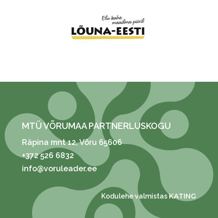
MTÜ VÕRUMAA PARTNERLUSKOGU
Räpina mnt 12
, Võru 65606
+372 526 6832
info@voruleader.ee
KATING
Kodulehe valmistas