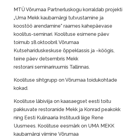
MTÜ Võrumaa Partnerluskogu korraldab projekti
„Uma Mekk kaubamärgi tutvustamine ja
koostöö arendamine” raames kahepäevase
koolitus-seminari. Koolituse esimene päev
toimub 18.oktoobril Võrumaa
Kutsehariduskeskuse õppeklassis ja –köögis,
teine päev detsembris Mekk
restorani seminariruumis Tallinnas.
Koolituse sihtgrupp on Võrumaa toidukohtade
kokad.
Koolituse läbiviija on kaasaegset eesti toitu
pakkuvate restoranide Mekk ja Konrad peakokk
ning Eesti Kulinaaria Instituudi liige Rene
Uusmees. Koolituse eesmärk on UMA MEKK
kaubamärgi viimine Võrumaa