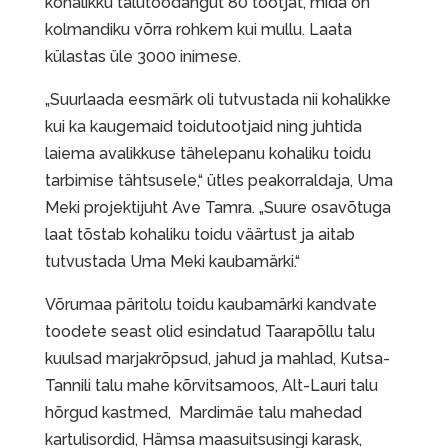
kohalikku talutoodangut 80 tootjat, mida on
kolmandiku võrra rohkem kui mullu. Laata
külastas üle 3000 inimese.
„Suurlaada eesmärk oli tutvustada nii kohalikke
kui ka kaugemaid toidutootjaid ning juhtida
laiema avalikkuse tähelepanu kohaliku toidu
tarbimise tähtsusele,“ ütles peakorraldaja, Uma
Meki projektijuht Ave Tamra. „Suure osavõtuga
laat tõstab kohaliku toidu väärtust ja aitab
tutvustada Uma Meki kaubamärki.“
Võrumaa päritolu toidu kaubamärki kandvate
toodete seast olid esindatud Taarapõllu talu
kuulsad marjakrõpsud, jahud ja mahlad, Kutsa-
Tannili talu mahe kõrvitsamoos, Alt-Lauri talu
hõrgud kastmed, Mardimäe talu mahedad
kartulisordid, Hämsa maasuitsusingi karask,