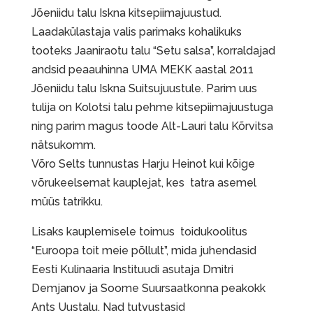
Jõeniidu talu Iskna kitsepiimajuustud.
Laadakülastaja valis parimaks kohalikuks
tooteks Jaaniraotu talu “Setu salsa”, korraldajad
andsid peaauhinna UMA MEKK aastal 2011
Jõeniidu talu Iskna Suitsujuustule. Parim uus
tulija on Kolotsi talu pehme kitsepiimajuustuga
ning parim magus toode Alt-Lauri talu Kõrvitsa
nätsukomm.
Võro Selts tunnustas Harju Heinot kui kõige
võrukeelsemat kauplejat, kes tatra asemel
müüs tatrikku.
Lisaks kauplemisele toimus toidukoolitus
“Euroopa toit meie põllult”, mida juhendasid
Eesti Kulinaaria Instituudi asutaja Dmitri
Demjanov ja Soome Suursaatkonna peakokk
Ants Uustalu. Nad tutvustasid