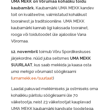
UMA MEKK on Võrumaa kohaliku toidu
kaubamärk.
Kaubamärki UMA MEKK kandev
toit on kvaliteetne, valmistatud kohalikust
toorainest ja traditsiooniline. UMA MEKK
kaubamärki kannab ligi kakssada toorainet,
rooga või toidutoodet üle ajaloolise Vana
Võromaa.
12. novembril
toimub Võru Spordikeskuses
järjekordne, nüüd juba seitsmes
UMA MEKK
SUURLAAT
, kus saab mekkida ja kaasa osta
uma mekiga
võrumaist söögikraami
(
umamekk.ee/suurlaat
)
Laadal pakuvad mekkimiseks ja ostmiseks oma
kohalikku päritolu söögikraami üle 70
väiketootja, neist 23 väiketootjat kauplevad
UMA MEKK kaubamärki kandvate toodetega.