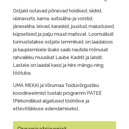
Ostjaid ootavad põnevad hoidised
, siidrid,
ubinavurts, kama, suitsuliha-ja vorstid,
jäneseliha, leivad, karaskid, juustud, maiustused,
küpsetised ja palju muud maitsvat. Loomulikult
tunnustatakse ostjate lemmikuid, on laadaloos
ja kauplemisele lisaks saab nautida mõnusat
rahvalikku muusikat Laube Kadrilt ja latsilt.
Lastele on laadal kassi ja hiire mängu-ning
töötuba.
UMA MEKKi ja Võrumaa Toiduvõrgustiku
koordineerimist toetab programm PATEE
(Piirkondlikud algatused tööhõive ja
ettevõtlikkuse edendamiseks).