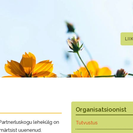
LII
Organisatsioonist
artnerluskogu lehekülg on
Tutvustus
 märtsist uuenenud.