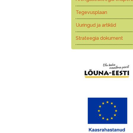
Tegevusplaan
Uuringud ja artiklid
Strateegia dokument