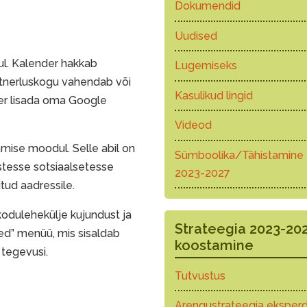
Dokumendid
Uudised
l. Kalender hakkab
Lugemiseks
rtnerluskogu vahendab või
Kasulikud lingid
der lisada oma Google
Videod
gamise moodul. Selle abil on
Sümboolika/Tähistamine
istesse sotsiaalsetesse
2023-2027
tud aadressile.
odulehekülje kujundust ja
Strateegia 2023-20
ed” menüü, mis sisaldab
koostamine
 tegevusi.
Tutvustus
Arengustrateegia eksperd