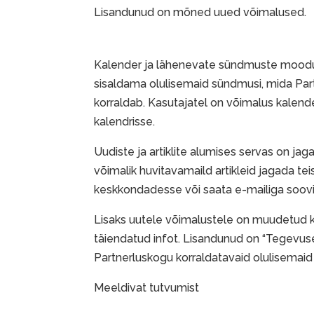
Lisandunud on mõned uued võimalused.
Kalender ja lähenevate sündmuste moodu
sisaldama olulisemaid sündmusi, mida Pa
korraldab. Kasutajatel on võimalus kalen
kalendrisse.
Uudiste ja artiklite alumises servas on ja
võimalik huvitavamaild artikleid jagada te
keskkondadesse või saata e-mailiga soovi
Lisaks uutele võimalustele on muudetud k
täiendatud infot. Lisandunud on “Tegevus
Partnerluskogu korraldatavaid olulisemaid
Meeldivat tutvumist