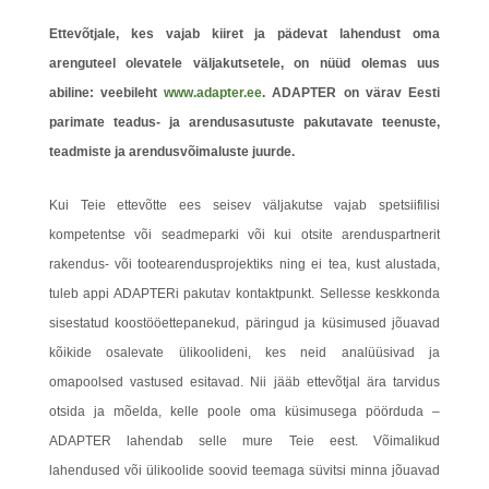
Ettevõtjale, kes vajab kiiret ja pädevat lahendust oma
arenguteel olevatele väljakutsetele, on nüüd olemas uus
abiline: veebileht
www.adapter.ee
. ADAPTER on värav Eesti
parimate teadus- ja arendusasutuste pakutavate teenuste,
teadmiste ja arendusvõimaluste juurde.
Kui Teie ettevõtte ees seisev väljakutse vajab spetsiifilisi
kompetentse või seadmeparki või kui otsite arenduspartnerit
rakendus- või tootearendusprojektiks ning ei tea, kust alustada,
tuleb appi ADAPTERi pakutav kontaktpunkt. Sellesse keskkonda
sisestatud koostööettepanekud, päringud ja küsimused jõuavad
kõikide osalevate ülikoolideni, kes neid analüüsivad ja
omapoolsed vastused esitavad. Nii jääb ettevõtjal ära tarvidus
otsida ja mõelda, kelle poole oma küsimusega pöörduda –
ADAPTER lahendab selle mure Teie eest. Võimalikud
lahendused või ülikoolide soovid teemaga süvitsi minna jõuavad