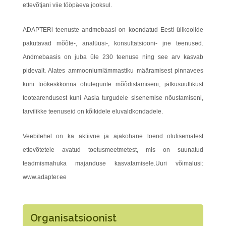
ettevõtjani viie tööpäeva jooksul.
ADAPTERi teenuste andmebaasi on koondatud Eesti ülikoolide
pakutavad mõõte-, analüüsi-, konsultatsiooni- jne teenused.
Andmebaasis on juba üle 230 teenuse ning see arv kasvab
pidevalt. Alates ammooniumlämmastiku määramisest pinnavees
kuni töökeskkonna ohutegurite mõõdistamiseni, jätkusuutlikust
tootearendusest kuni Aasia turgudele sisenemise nõustamiseni,
tarvilikke teenuseid on kõikidele eluvaldkondadele.
Veebilehel on ka aktiivne ja ajakohane loend olulisematest
ettevõtetele avatud toetusmeetmetest, mis on suunatud
teadmismahuka majanduse kasvatamisele.Uuri võimalusi:
www.adapter.ee
Organisatsioonist