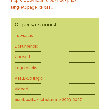
http://www.maainfo.ee/index.php?
lang=et&page_id=3414
Organisatsioonist
Tutvustus
Dokumendid
Uudised
Lugemiseks
Kasulikud lingid
Videod
Sümboolika/Tähistamine 2023-2027