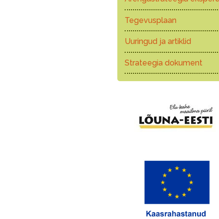
Tegevusplaan
Uuringud ja artiklid
Strateegia dokument