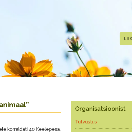
LII
animaal”
Organisatsioonist
Tutvustus
ele korraldati 40 Keelepesa,