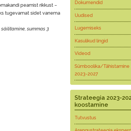
Dokumendid
makandi peamist rikkust –
maks tugevamat sidet vanema
Uudised
Lugemiseks
i säilitamine, summas 3
Kasulikud lingid
Videod
Sümboolika/Tähistamine
2023-2027
Strateegia 2023-20
koostamine
Tutvustus
Arengustrateegia eksperd