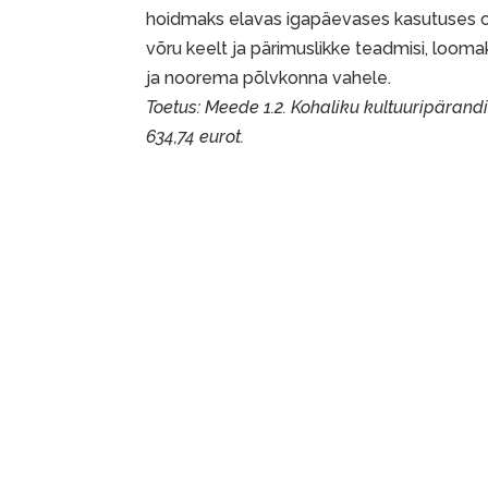
hoidmaks elavas igapäevases kasutuses o
võru keelt ja pärimuslikke teadmisi, loo
ja noorema põlvkonna vahele.
Toetus: Meede 1.2. Kohaliku kultuuripärand
634,74 eurot.