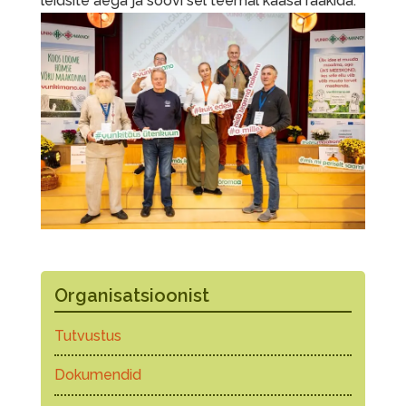
leidsite aega ja soovi sel teemal kaasa rääkida.
Organisatsioonist
Tutvustus
Dokumendid