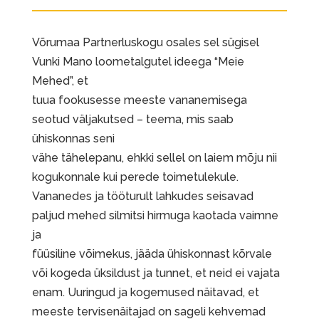
Võrumaa Partnerluskogu osales sel sügisel
Vunki Mano loometalgutel ideega “Meie
Mehed”, et
tuua fookusesse meeste vananemisega
seotud väljakutsed – teema, mis saab
ühiskonnas seni
vähe tähelepanu, ehkki sellel on laiem mõju nii
kogukonnale kui perede toimetulekule.
Vananedes ja tööturult lahkudes seisavad
paljud mehed silmitsi hirmuga kaotada vaimne
ja
füüsiline võimekus, jääda ühiskonnast kõrvale
või kogeda üksildust ja tunnet, et neid ei vajata
enam. Uuringud ja kogemused näitavad, et
meeste tervisenäitajad on sageli kehvemad