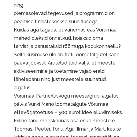
ning
olemasolevad tegevused ja programmid on
peamiselt naistekeskse suunitlusega.
Kuidas aga tagada, et vanemas eas Võrumaa
mehed oleksid õnnelikud, hoiaksid oma
tervist ja panustaksid rõõmuga kogukonnaellu?
Selle küsimuse üle arutleti loometalgutel kahe
päeva jooksul. Arutelud tõid välja, et meeste
aktiviseerimine ja toetamine vajab eraldi
tähelepanu ning just meestele suunatud
algatusi.
Võrumaa Partnerluskogu meestegrupi algatus
pälvis Vunki Mano loometalgute Võrumaa
ettevõtjatoetuse – 500 eurot idee elluviimiseks.
Eriline tänu meeskonnas osalenud meestele
Toomas, Peeter, Tõnu, Agu, Ilmar ja Mart, kes te