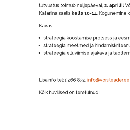
tutvustus toimub neljapäeval,
2. aprillil
Võ
Katariina saalis
kella 10-14
. Kogunemine ke
Kavas:
strateegia koostamise protsess ja ees
strateegia meetmed ja hindamiskritee
strateegia elluviimise ajakava ja taotle
Lisainfo tel: 5266 832,
info@voruleader.ee
Kõik huvilised on teretulnud!