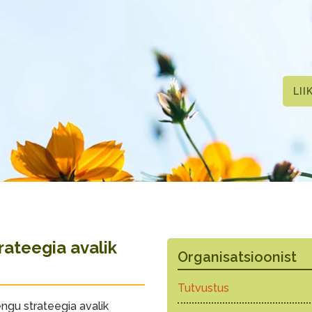
LII
ateegia avalik
Organisatsioonist
Tutvustus
gu strateegia avalik