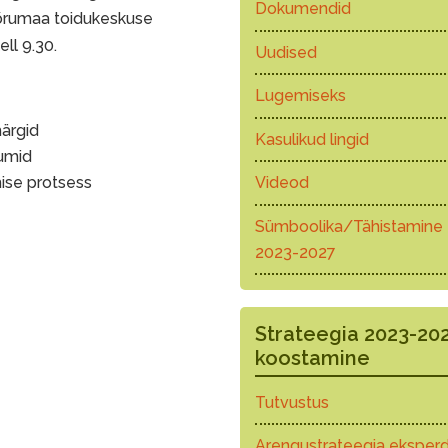
Dokumendid
rumaa toidukeskuse
ll 9.30.
Uudised
Lugemiseks
märgid
Kasulikud lingid
riumid
mise protsess
Videod
Sümboolika/Tähistamine
2023-2027
Strateegia 2023-20
koostamine
Tutvustus
Arengustrateegia eksperd