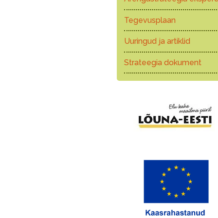
Tegevusplaan
Uuringud ja artiklid
Strateegia dokument