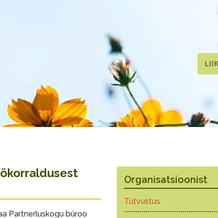
LII
ökorraldusest
Organisatsioonist
Tutvustus
maa Partnerluskogu büroo