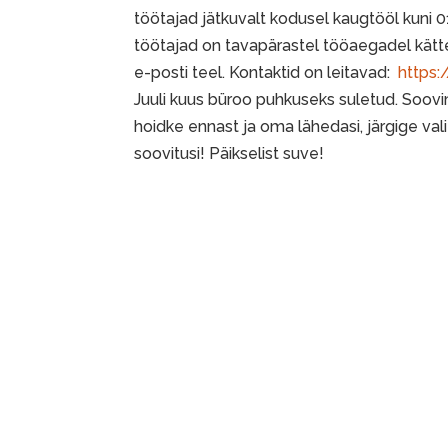
töötajad jätkuvalt kodusel kaugtööl kuni 
töötajad on tavapärastel tööaegadel kätte
e-posti teel. Kontaktid on leitavad:
https:
Juuli kuus büroo puhkuseks suletud. Soovim
hoidke ennast ja oma lähedasi, järgige val
soovitusi! Päikselist suve!