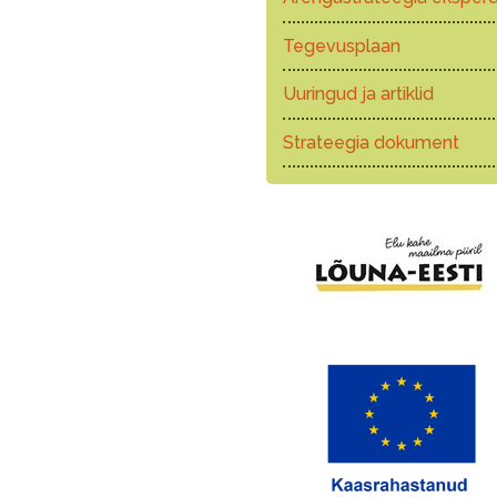
Tegevusplaan
Uuringud ja artiklid
Strateegia dokument