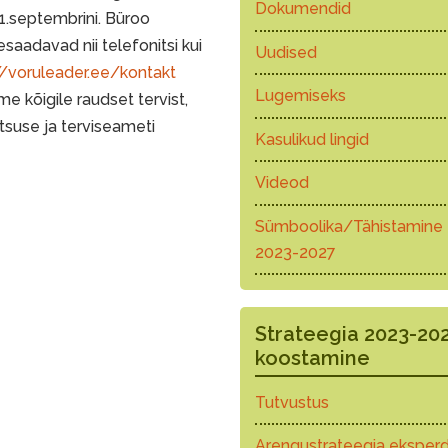
Dokumendid
01.septembrini. Büroo
saadavad nii telefonitsi kui
Uudised
//voruleader.ee/kontakt
Lugemiseks
e kõigile raudset tervist,
itsuse ja terviseameti
Kasulikud lingid
Videod
Sümboolika/Tähistamine
2023-2027
Strateegia 2023-20
koostamine
Tutvustus
Arengustrateegia eksperd