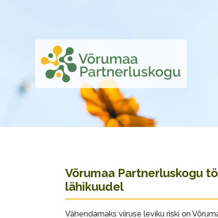
Võrumaa Partnerluskogu tö
lähikuudel
Vähendamaks viiruse leviku riski on Võru