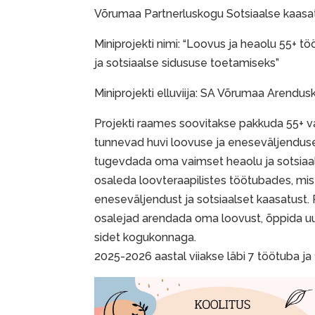
Võrumaa Partnerluskogu Sotsiaalse kaas
Miniprojekti nimi: “Loovus ja heaolu 55+ t
ja sotsiaalse sidususe toetamiseks”
Miniprojekti elluviija: SA Võrumaa Arendu
Projekti raames soovitakse pakkuda 55+ v
tunnevad huvi loovuse ja eneseväljendus
tugevdada oma vaimset heaolu ja sotsiaal
osaleda loovteraapilistes töötubades, mi
eneseväljendust ja sotsiaalset kaasatust.
osalejad arendada oma loovust, õppida uu
sidet kogukonnaga.
2025-2026 aastal viiakse läbi 7 töötuba ja 