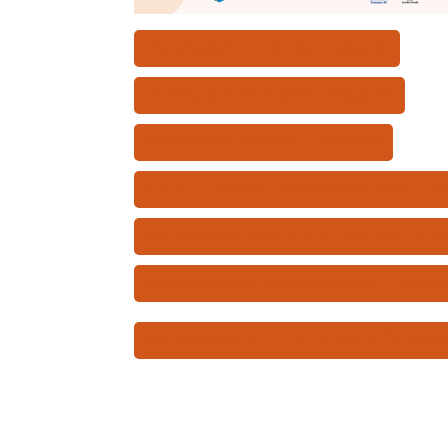
PÄEVAKAVA LOODUSTERAAPIA
PÄEVAKAVA MUUSIKATERAAPIA
PÄEVAKAVA MÄNGUTERAAPIA
KOOLITUSPÄEV: PÄEVAKAVA AVASTU
PÄEVAKAVA TANTSU-JA LIIKUMISTERA
PÄEVAKAVA MUUSEUMIKUNSTITERAA
PÄEVAKAVA FOTODE JA KÄSITÖÖ KAS