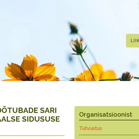
LII
ÖÖTUBADE SARI
Organisatsioonist
IAALSE SIDUSUSE
Tutvustus