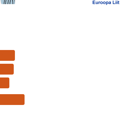
SRETK
APIA
PIA
UTAMINE…