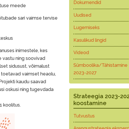
Dokumendid
atuse meede
Uudised
öötubade sari vaimse tervise
Lugemiseks
skeskus
Kasulikud lingid
anuses inimestele, kes
Videod
e vastu ning soovivad
Sümboolika/Tähistamine
set sidusust, võimalust
2023-2027
s toetavad vaimset heaolu,
 Projekti kaudu saavad
si oskusi ning tugevdada
Strateegia 2023-20
koostamine
1 koolitus.
Tutvustus
Arengustrateegia eksperd